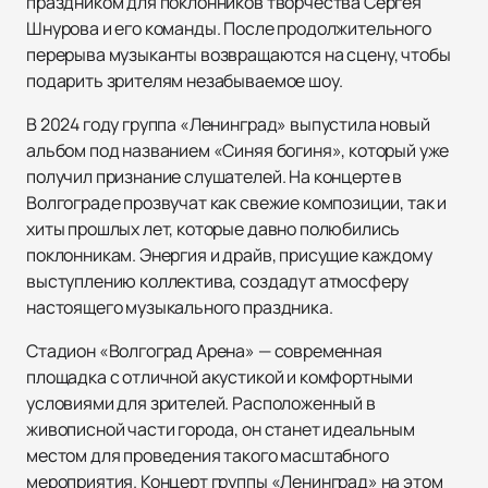
праздником для поклонников творчества Сергея
Шнурова и его команды. После продолжительного
перерыва музыканты возвращаются на сцену, чтобы
подарить зрителям незабываемое шоу.
В 2024 году группа «Ленинград» выпустила новый
альбом под названием «Синяя богиня», который уже
получил признание слушателей. На концерте в
Волгограде прозвучат как свежие композиции, так и
хиты прошлых лет, которые давно полюбились
поклонникам. Энергия и драйв, присущие каждому
выступлению коллектива, создадут атмосферу
настоящего музыкального праздника.
Стадион «Волгоград Арена» — современная
площадка с отличной акустикой и комфортными
условиями для зрителей. Расположенный в
живописной части города, он станет идеальным
местом для проведения такого масштабного
мероприятия. Концерт группы «Ленинград» на этом