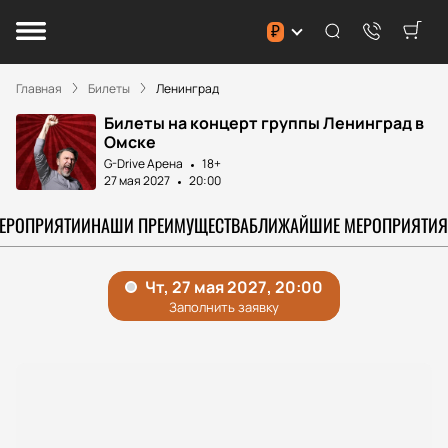
₽
Главная
Билеты
Ленинград
Билеты на концерт группы Ленинград в
Омске
G-Drive Арена
18+
27 мая 2027
20:00
МЕРОПРИЯТИИ
НАШИ ПРЕИМУЩЕСТВА
БЛИЖАЙШИЕ МЕРОПРИЯТИЯ