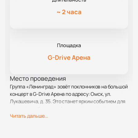
~
2 часа
Площадка
G-Drive Арена
Место проведения
Группа «Ленинград» зовёт поклонников на большой
концерт в G-Drive Арена по адресу: Омск, ул.
Лукашевича, д. 35. Это станет ярким событием для
всех, кто любит российскую музыку и творчество
Читать дальше...
Сергея Шнурова.
О концерте