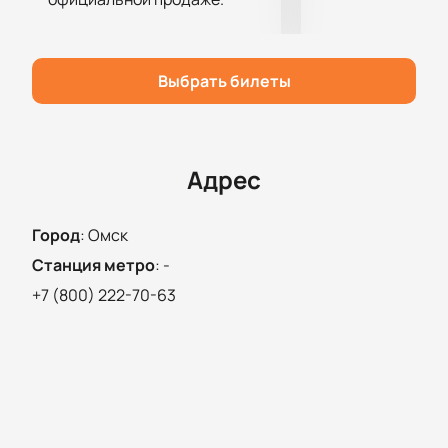
Купить билеты
— значит попасть в центр событий
и услышать любимые песни вживую.
Простой выбор мест через схему зала
Выбрать билеты
Безопасная онлайн-оплата
Возможность бронирования по телефону
Помощь при выборе мест
Погрузитесь в атмосферу творчества легендарной
Адрес
группы «Ленинград». Этот вечер обязательно
запомнится надолго!
Город
:
Омск
Станция метро
:
-
+7 (800) 222-70-63