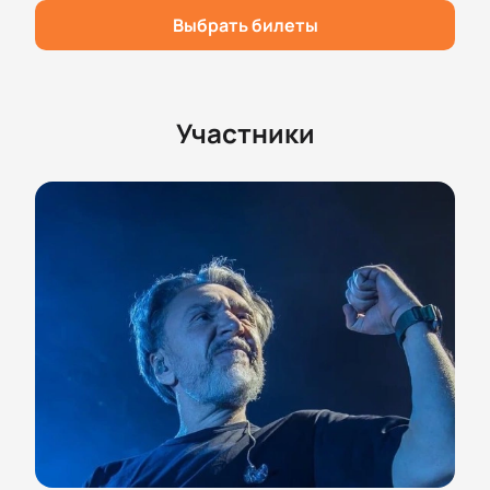
поможет определиться с выбором. После оплаты
Выбрать билеты
входные билеты придут на электронную почту.
Удобная схема зала для выбора мест.
Надежная оплата через интернет.
Возможность оформления заказа по
Участники
телефону с поддержкой оператора.
Не пропустите шанс увидеть легендарное
выступление и услышать любимые композиции
вживую!