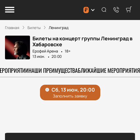
₽
Главная
Билеты
Ленинград
Билеты на концерт группы Ленинград в
Хабаровске
Ерофей Арена
18+
13 июн.
20:00
МЕРОПРИЯТИИ
НАШИ ПРЕИМУЩЕСТВА
БЛИЖАЙШИЕ МЕРОПРИЯТИЯ