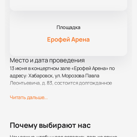
Площадка
Ерофей Арена
Место и дата проведения
13 июня в концертном зале «Ерофей Арена» по
адресу: Хабаровск, ул. Морозова Павла
Леонтьевича, д. 83, состоится долгожданное
событие для всех поклонников коллектива
Читать дальше...
«Ленинград».
О концерте
«Ленинград» возвращается на сцену с альбомом
Почему выбирают нас
«Синяя богиня», который стал настоящим
сюрпризом для слушателей. Сергей Шнуров