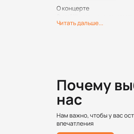
О концерте
Сергей Шнуров и команда устроят 
Читать дальше...
известные композиции: «Экспонат»
Гостей ждут яркая атмосфера, св
Билеты на концерт группы
Купить билеты
можно прямо на на
ли вы находиться у сцены или пре
увидите на сайте.
Онлайн-бронирование с безо
Почему в
Выбор мест через схему зала
Оформление заказа по телефо
нас
Погрузитесь в творчество культов
выступления!
Нам важно, чтобы у вас ос
впечатления