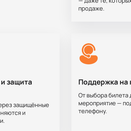
— даже те, которы
продаже.
 и защита
Поддержка на 
От выбора билета 
мероприятие — под
через защищённые
телефону.
аняются и
и.