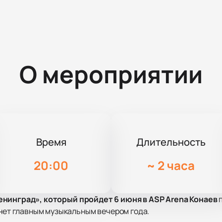
О мероприятии
Время
Длительность
20:00
~
2 часа
нинград», который пройдет 6 июня в ASP Arena Конаев
п
анет главным музыкальным вечером года.