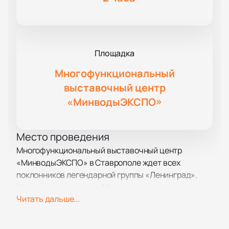
Площадка
Многофункциональный
выставочный центр
«МинводыЭКСПО»
Место проведения
Многофункциональный выставочный центр
«МинводыЭКСПО» в Ставрополе ждет всех
поклонников легендарной группы «Ленинград».
Комплекс находится в Минераловодском
Читать дальше...
городском округе, хутор Красный Пахарь, улица
Автомобильная, 31. Здесь каждый гость сможет
насладиться атмосферой настоящего праздника.