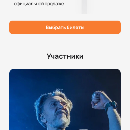
оператору доступны для каждого.
официальной продаже.
Сотрудники подскажут подходящие варианты
и ответят на любые вопросы.
Цена зависит от расположения выбранных кресел.
Выбрать билеты
Подробную информацию о стоимости можно
узнать на сайте. Безопасная оплата обеспечивает
надежность каждой покупки.
Не пропустите возможность стать частью этого
Участники
события и прочувствовать всю силу живого
выступления «Ленинграда».