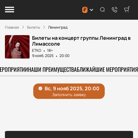
₽
Главная
Билеты
Ленинград
Билеты на концерт группы Ленинград в
Лимассоле
ETKO
18+
9 нояб. 2025
20:00
МЕРОПРИЯТИИ
НАШИ ПРЕИМУЩЕСТВА
БЛИЖАЙШИЕ МЕРОПРИЯТИЯ