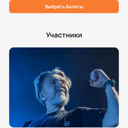
билетов после оплаты
Выбрать билеты
Не упустите возможность попасть на это
уникальное выступление и услышать любимые
песни вживую.
Купить билеты
— значит подарить
себе незабываемый вечер вместе с легендарной
Участники
группой!