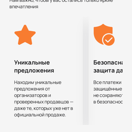
Нам важно, чтобы у вас остались только яркие
сердца слушателей. На концерте вы сможете
впечатления
услышать как новые композиции, так и
проверенные временем хиты, которые давно стали
визитной карточкой «Ленинграда». Сергей Шнуров
и его команда обещают живое шоу, полное драйва и
неподдельных эмоций.
Не упустите возможность стать частью этого
события! Купить билеты на нашем сайте — это
простой и удобный способ обеспечить себе место
Уникальные
Безопасная 
на концерте. Не откладывайте покупку, ведь
предложения
защита данн
количество билетов ограничено.
Находим уникальные
Все платежи про
предложения от
защищённые шлю
организаторов и
не сохраняются 
проверенных продавцов —
в безопасности.
даже те, которых уже нет в
официальной продаже.