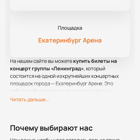
Площадка
Екатеринбург Арена
На нашем сайте вы можете
купить билеты на
концерт группы «Ленинград»
, который
состоится на одной из крупнейших концертных
площадок города — Екатеринбург Арене. Это
событие обещает стать ярким музыкальным
событием года, ведь группа возвращается на
Читать дальше...
сцену после долгого перерыва, чтобы подарить
своим поклонникам мощный заряд энергии и
любимые хиты.
Почему выбирают нас
В 2024 году группа выпустила новый альбом
«Синяя богиня», который уже успел завоевать